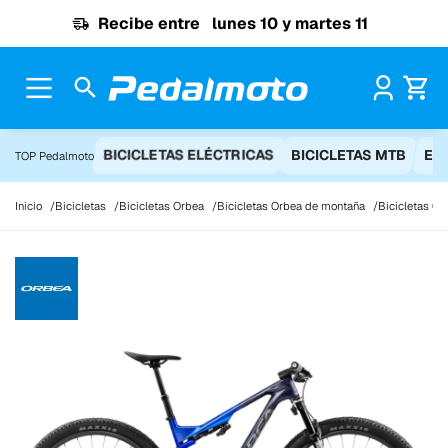
Ir al contenido
Recibe entre
lunes 10 y martes 11
Pr
BICICLETAS ELÉCTRICAS
BICICLETAS MTB
EQ
TOP Pedalmoto
Inicio
Bicicletas
Bicicletas Orbea
Bicicletas Orbea de montaña
Bicicletas Or