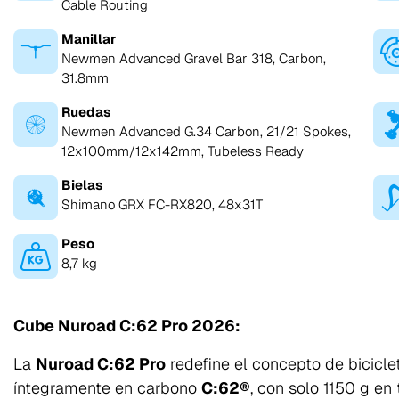
Cable Routing
Manillar
Newmen Advanced Gravel Bar 318, Carbon,
31.8mm
Ruedas
Newmen Advanced G.34 Carbon, 21/21 Spokes,
12x100mm/12x142mm, Tubeless Ready
Bielas
Shimano GRX FC-RX820, 48x31T
Peso
8,7 kg
Cube Nuroad C:62 Pro 2026:
La
Nuroad C:62 Pro
redefine el concepto de biciclet
íntegramente en carbono
C:62®
, con solo 1150 g en