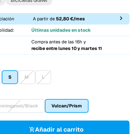
E
Bicicletas Gravel
ciación
A partir de
52,80 €/mes
ilidad:
Últimas unidades en stock
Compra antes de las 16h y
recibe entre
lunes 10 y martes 11
S
M
L
mmingpool/Black
Vulcan/Prism
Añadir al carrito