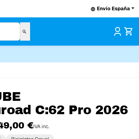
Envío España
Pr
UBE
road C:62 Pro 2026
49,00 €
IVA inc.