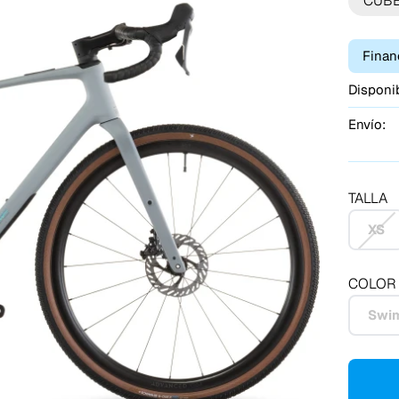
CUB
Finan
Disponib
Envío:
TALLA
XS
COLOR
Swi