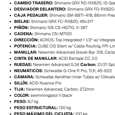
CAMBIO TRASERO:
Shimano GRX RD-RX820, 12-Sp
DESVIADOR DELANTERO:
Shimano GRX FD-RX820
CAJA PEDALIER:
Shimano SM-BB71-41B, 86mm Pres
BIELAS:
Shimano GRX FC-RX820, 48x31T
PIÑÓN:
Shimano 105 CS-HG710, 11-36T
CADENA:
Shimano CN-M7100
DIRECCIÓN:
ACROS, Top Integrated 1 1/2" w/ Integrat
POTENCIA:
CUBE CIS Stem w/ Cable Routing, FPI-Li
MANILLAR:
Newmen Advanced Gravel Bar 318, Carb
CINTA DE MANILLAR:
ACID Bartape CC 3.0
RUEDAS:
Newmen Advanced G.34
Carbon
, 21/21 S
NEUMÁTICOS:
Schwalbe G-One R Pro, TLR, 45-622
CÁMARA:
Schwalbe Aerothan Inner Tubes w/ Clikval
SILLÍN:
ACID Nuance Pro
TIJA:
Newmen Advanced, Carbon, 27.2mm
COLOR:
swimmingpool´n´black
PESO:
8,7 kg
PESO ESTRUCTURAL:
130 kg
PESO MÁXIMO DEL CICLISTA:
100 kg