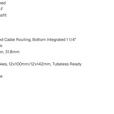
eed
-F
sfit
ed Cable Routing, Bottom Integrated 1 1/4"
nk
on, 31.8mm
pokes, 12x100mm/12x142mm, Tubeless Ready
ve