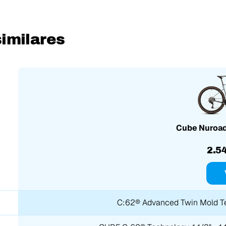
imilares
Cube Nuroad
2.5
C:62® Advanced Twin Mold Tec