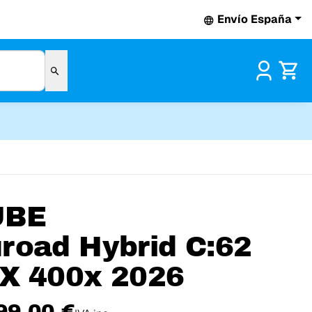
Envío España
Pr
UBE
road Hybrid C:62
X 400x 2026
99,00 €