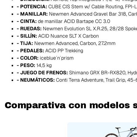
- POTENCIA:
CUBE CIS Stem w/ Cable Routing, FPI-L
- MANILLAR:
Newmen Advanced Gravel Bar 318, Car
- CINTA:
de manillar ACID Bartape CC 3.0
- RUEDAS:
Newmen Evolution SL X.R.25, 28/28 Spok
- SILLÍN:
ACID Nuance SLT X Carbon
- TIJA:
Newmen Advanced, Carbon, 27.2mm
- PEDALES:
ACID PP Trekking
- COLOR:
iceblue´n´prism
- PESO:
14,5 kg
- JUEGO DE FRENOS:
Shimano GRX BR-RX820, Hydr, 
- NEUMÁTICOS:
Conti Terra Adventure, Trail Grip, 45
Comparativa con modelos s