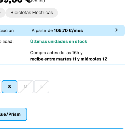
IVA inc.
E
Bicicletas Eléctricas
ciación
A partir de
105,70 €/mes
ilidad:
Últimas unidades en stock
Compra antes de las 16h y
recibe entre
martes 11 y miércoles 12
S
M
L
lue/Prism