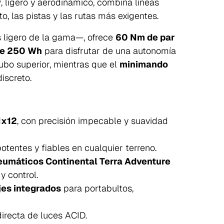
®
, ligero y aerodinámico, combina líneas
to, las pistas y las rutas más exigentes.
ligero de la gama—, ofrece
60 Nm de par
e 250 Wh
para disfrutar de una autonomía
tubo superior, mientras que el
minimando
iscreto.
1x12
, con precisión impecable y suavidad
potentes y fiables en cualquier terreno.
eumáticos Continental Terra Adventure
y control.
jes integrados
para portabultos,
directa de luces ACID.