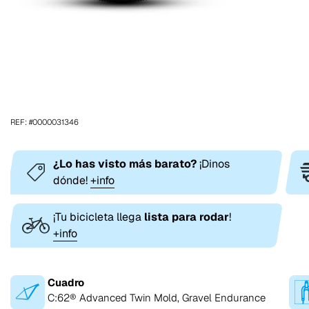
REF: #0000031346
¿Lo has visto más barato?
¡Dinos
dónde!
+info
¡Tu bicicleta llega
lista para rodar
!
+info
Cuadro
C:62® Advanced Twin Mold, Gravel Endurance