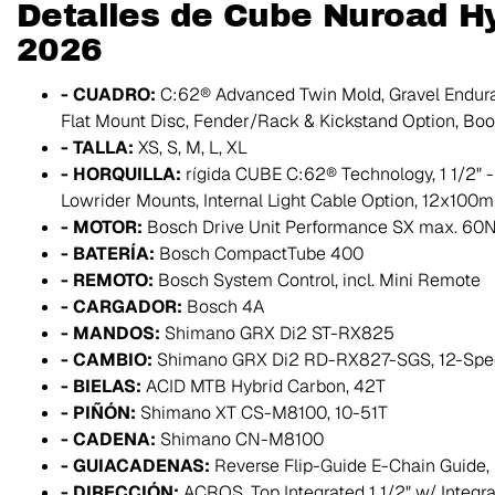
Detalles de Cube Nuroad H
2026
- CUADRO:
C:62® Advanced Twin Mold, Gravel Endura
Flat Mount Disc, Fender/Rack & Kickstand Option, Boo
- TALLA:
XS, S, M, L, XL
- HORQUILLA:
rígida CUBE C:62® Technology, 1 1/2" - 
Lowrider Mounts, Internal Light Cable Option, 12x100
- MOTOR:
Bosch Drive Unit Performance SX max. 60
- BATERÍA:
Bosch CompactTube 400
- REMOTO:
Bosch System Control, incl. Mini Remote
- CARGADOR:
Bosch 4A
- MANDOS:
Shimano GRX Di2 ST-RX825
- CAMBIO:
Shimano GRX Di2 RD-RX827-SGS, 12-Spe
- BIELAS:
ACID MTB Hybrid Carbon, 42T
- PIÑÓN:
Shimano XT CS-M8100, 10-51T
- CADENA:
Shimano CN-M8100
- GUIACADENAS:
Reverse Flip-Guide E-Chain Guide, D
- DIRECCIÓN:
ACROS, Top Integrated 1 1/2" w/ Integra