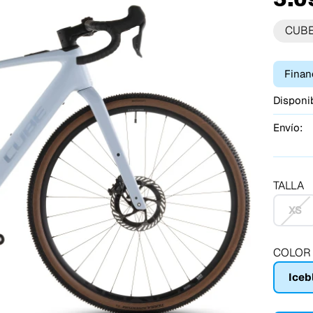
CUB
Finan
Disponib
Envío:
TALLA
XS
COLOR
Iceb