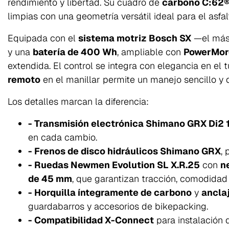
rendimiento y libertad. Su cuadro de
carbono C:62
limpias con una geometría versátil ideal para el asfal
Equipada con el
sistema motriz Bosch SX
—el más 
y una
batería de 400 Wh
, ampliable con
PowerMor
extendida. El control se integra con elegancia en el 
remoto
en el manillar permite un manejo sencillo y d
Los detalles marcan la diferencia:
- Transmisión electrónica Shimano GRX Di2 
en cada cambio.
- Frenos de disco hidráulicos Shimano GRX
, 
- Ruedas Newmen Evolution SL X.R.25
con
n
de 45 mm
, que garantizan tracción, comodidad 
- Horquilla íntegramente de carbono
y
ancla
guardabarros y accesorios de bikepacking.
- Compatibilidad X-Connect
para instalación 