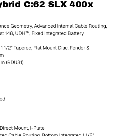
ybrid C:62 SLX 400x
nce Geometry, Advanced Internal Cable Routing,
st 148, UDH™, Fixed Integrated Battery
1 1/2" Tapered, Flat Mount Disc, Fender &
mm
Nm (BDU31)
ed
irect Mount, I-Plate
ted Cable Routing, Bottom Integrated 1 1/2"