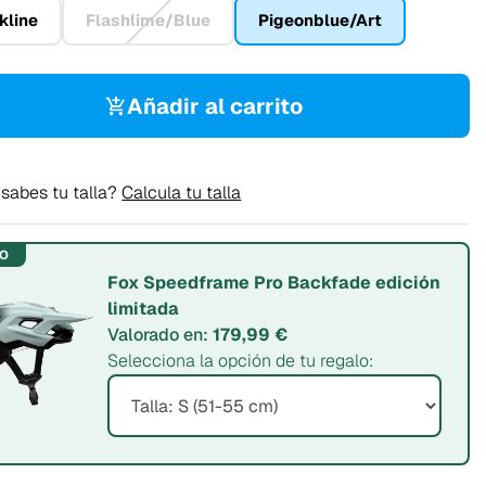
kline
Flashlime/Blue
Pigeonblue/Art
Añadir al carrito
sabes tu talla?
Calcula tu talla
LO
Fox Speedframe Pro Backfade edición
limitada
Valorado en:
179,99 €
Selecciona la opción de tu regalo: