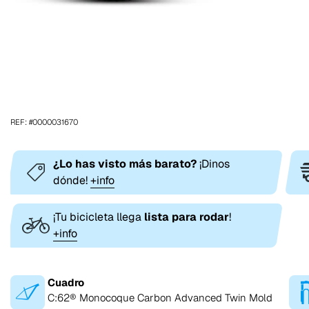
REF: #0000031670
¿Lo has visto más barato?
¡Dinos
dónde!
+info
¡Tu bicicleta llega
lista para rodar
!
+info
Cuadro
C:62® Monocoque Carbon Advanced Twin Mold