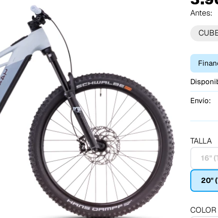
Antes:
CUB
Finan
Disponib
Envío:
TALLA
16" (
20" (
COLOR