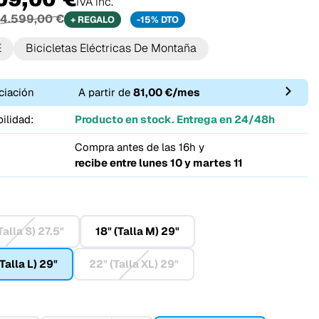
IVA inc.
4.599,00 €
+ REGALO
-15% DTO
E
Bicicletas Eléctricas De Montaña
ciación
A partir de
81,00 €/mes
ilidad:
Producto en stock. Entrega en 24/48h
Compra antes de las 16h y
recibe entre
lunes 10 y martes 11
Talla S) 27.5"
18" (Talla M) 29"
Talla L) 29"
22" (Talla XL) 29"