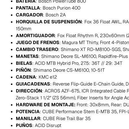
BATERÍA
: Bosch PowerTube 800
PANTALLA
: Bosch Purion 400
CARGADOR
: Bosch 2A
HORQUILLA DE SUSPENSIÓN
: Fox 36 Float AWL, R
150mm
AMORTIGUADOR
: Fox Float Rhythm R, 230x60mm (
JUEGO DE FRENOS
: Magura MT Thirty, Front 4-Pisto
CAMBIO TRASERO
: Shimano XT RD-M8100-SGS, Sh
MANETAS
: Shimano Deore SL-M6100, Rapidfire-Plus
BIELAS
: ACID MTB Hybrid Pro, 27.5: 36T // 29: 34T
PIÑÓN
: Shimano Deore CS-M6100, 10-51T
CADENA
: KMC e12
GUIACADENAS
: Reverse Flip-Guide E-Chain Guide, Di
DIRECCIÓN
: ACROS AZF-675, ICR (Integrated Cable R
Zero-Stack 1 1/2" (ZS 56mm), Fiber Inserts for Angle A
HARDWARE DE MONTAJE:
Front: 30x8mm, Rear: D
POTENCIA
: CUBE Performance Stem E-MTB 35, FPI-
MANILLAR
: CUBE Rise Trail Bar 35
PUÑOS
: ACID Disrupt