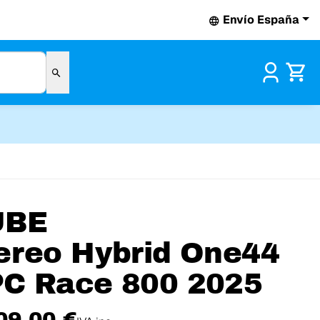
Envío España
Pr
UBE
ereo Hybrid One44
C Race 800 2025
09,00 €