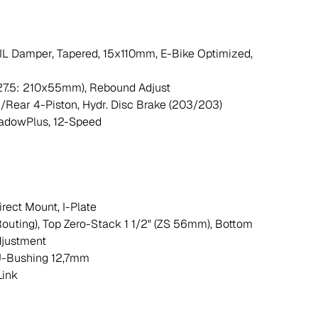
AIL Damper, Tapered, 15x110mm, E-Bike Optimized,
27.5: 210x55mm), Rebound Adjust
n/Rear 4-Piston, Hydr. Disc Brake (203/203)
adowPlus, 12-Speed
rect Mount, I-Plate
outing), Top Zero-Stack 1 1/2" (ZS 56mm), Bottom
djustment
U-Bushing 12,7mm
Link