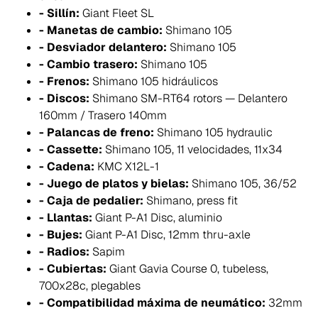
- Sillín:
Giant Fleet SL
- Manetas de cambio:
Shimano 105
- Desviador delantero:
Shimano 105
- Cambio trasero:
Shimano 105
- Frenos:
Shimano 105 hidráulicos
- Discos:
Shimano SM-RT64 rotors — Delantero
160mm / Trasero 140mm
- Palancas de freno:
Shimano 105 hydraulic
- Cassette:
Shimano 105, 11 velocidades, 11x34
- Cadena:
KMC X12L-1
- Juego de platos y bielas:
Shimano 105, 36/52
- Caja de pedalier:
Shimano, press fit
- Llantas:
Giant P-A1 Disc, aluminio
- Bujes:
Giant P-A1 Disc, 12mm thru-axle
- Radios:
Sapim
- Cubiertas:
Giant Gavia Course 0, tubeless,
700x28c, plegables
- Compatibilidad máxima de neumático:
32mm