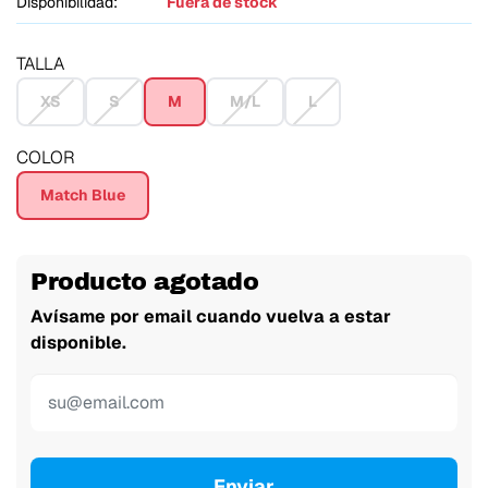
Disponibilidad:
Fuera de stock
TALLA
XS
S
M
M/L
L
COLOR
Match Blue
Producto agotado
Avísame por email cuando vuelva a estar
disponible.
Enviar