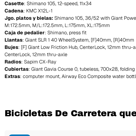
Casette
: Shimano 105, 12-speed, 11x34
Cadena
: KMC X12L-1
Jgo. platos y bielas:
Shimano 105, 36/52 with Giant Powe
M:172.5mm, M/L:172.5mm, L:175mm, XL:175mm
Caja de pedalier
: Shimano, press fit
Llantas
: Giant SLR 1 40 WheelSystem, [F]40mm, [R]40mm
Bujes
: [F] Giant Low Friction Hub, CenterLock, 12mm thru-ax
CenterLock, 12mm thru-axle
Radios
: Sapim CX-Ray
Cubiertas
: Giant Gavia Course 0, tubeless, 700x28, folding
Extras
: computer mount, Airway Eco Composite water bottl
Bicicletas De Carretera qu