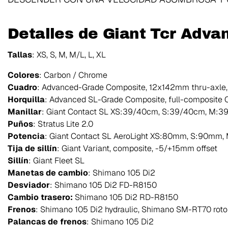
Detalles de Giant Tcr Adva
Tallas
: XS, S, M, M/L, L, XL
Colores
: Carbon / Chrome
Cuadro
: Advanced-Grade Composite, 12x142mm thru-axle,
Horquilla
: Advanced SL-Grade Composite, full-composite O
Manillar
: Giant Contact SL XS:39/40cm, S:39/40cm, M:
Puños
: Stratus Lite 2.0
Potencia
: Giant Contact SL AeroLight XS:80mm, S:90mm
Tija de sillín
: Giant Variant, composite, -5/+15mm offset
Sillín
: Giant Fleet SL
Manetas de cambio
: Shimano 105 Di2
Desviador
: Shimano 105 Di2 FD-R8150
Cambio trasero:
Shimano 105 Di2 RD-R8150
Frenos
: Shimano 105 Di2 hydraulic, Shimano SM-RT70 rot
Palancas de frenos
: Shimano 105 Di2