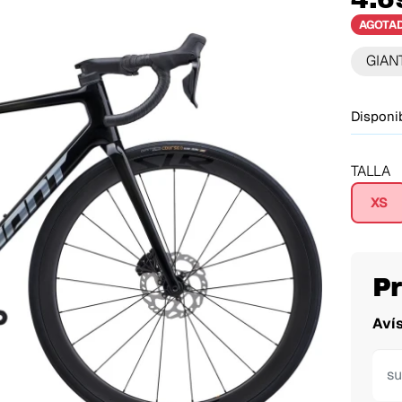
AGOTA
GIAN
Disponib
TALLA
XS
P
Aví