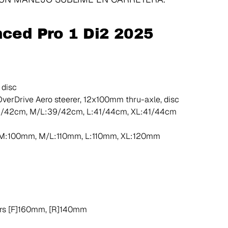
nced Pro 1 Di2 2025
 disc
verDrive Aero steerer, 12x100mm thru-axle, disc
39/42cm, M/L:39/42cm, L:41/44cm, XL:41/44cm
, M:100mm, M/L:110mm, L:110mm, XL:120mm
ors [F]160mm, [R]140mm