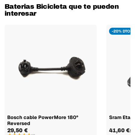
Baterias Bicicleta que te pueden
interesar
-20% DTO
Bosch cable PowerMore 180°
Sram Etap 
Reversed
29,50 €
41,60 €
52