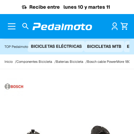
Ir al contenido
Recibe entre
lunes 10 y martes 11
Pr
BICICLETAS ELÉCTRICAS
BICICLETAS MTB
EQ
TOP Pedalmoto
Inicio
Componentes Bicicleta
Baterias Bicicleta
Bosch cable PowerMore 180° 