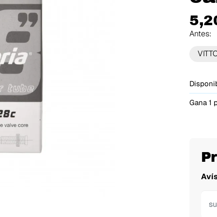
5,2
Antes:
VITT
Disponib
Gana 1 
P
Aví