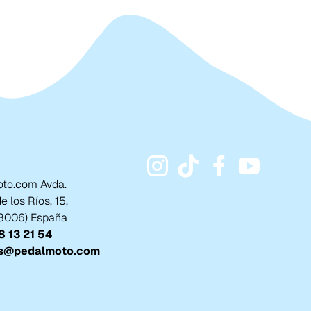
to.com Avda.
 los Ríos, 15,
18006) España
 13 21 54
s@pedalmoto.com