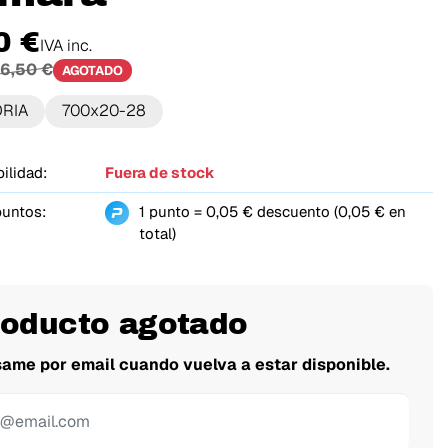
0 €
IVA inc.
6,50 €
AGOTADO
ORIA
700x20-28
ilidad:
Fuera de stock
puntos:
1 punto = 0,05 € descuento (0,05 € en
total)
roducto agotado
same por email cuando vuelva a estar disponible.