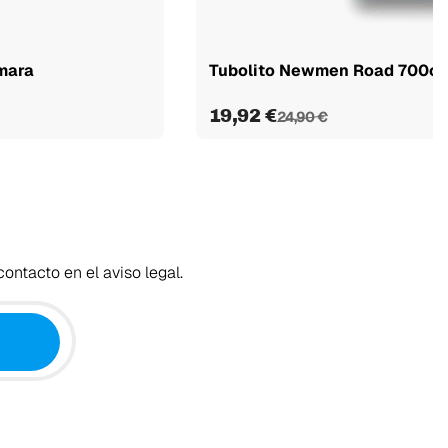
mara
Tubolito Newmen Road 700c A
19,92 €
24,90 €
ontacto en el aviso legal.