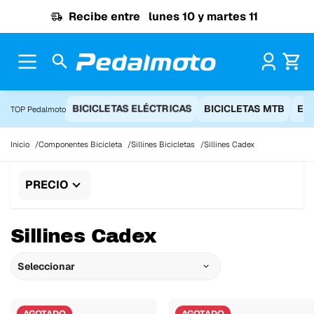
Ir al contenido
Recibe entre
lunes 10 y martes 11
Pr
BICICLETAS ELÉCTRICAS
BICICLETAS MTB
EQ
TOP Pedalmoto
Inicio
Componentes Bicicleta
Sillines Bicicletas
Sillines Cadex
PRECIO
Sillines Cadex
Seleccionar
AGOTADO
AGOTADO