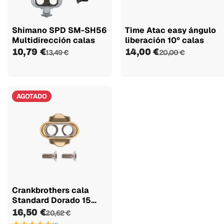
Shimano SPD SM-SH56
Time Atac easy ángulo
Multidirección calas
liberación 10º calas
10,79 €
14,00 €
13,49 €
20,00 €
AGOTADO
Crankbrothers cala
Standard Dorado 15
Release 6...
16,50 €
20,62 €