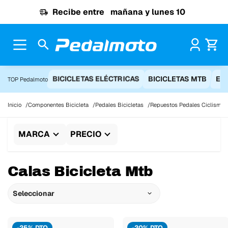
Ir al contenido
Recibe entre
mañana y lunes 10
Pr
BICICLETAS ELÉCTRICAS
BICICLETAS MTB
EQ
TOP Pedalmoto
Inicio
Componentes Bicicleta
Pedales Bicicletas
Repuestos Pedales Ciclismo
MARCA
PRECIO
Calas Bicicleta Mtb
Seleccionar
-25% DTO
-20% DTO