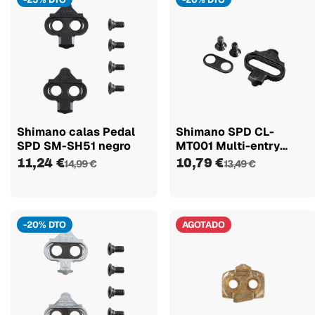
Shimano calas Pedal
Shimano SPD CL-
SPD SM-SH51 negro
MT001 Multi-entry
Juego de calas
11,24 €
10,79 €
14,99 €
13,49 €
-20% DTO
AGOTADO