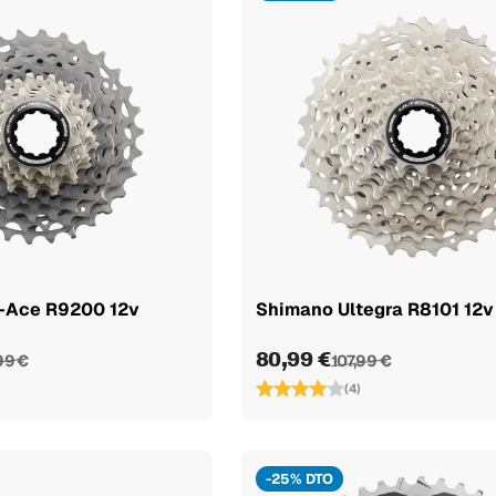
-Ace R9200 12v
Shimano Ultegra R8101 12v
80,99 €
99 €
107,99 €
(4)
-25% DTO