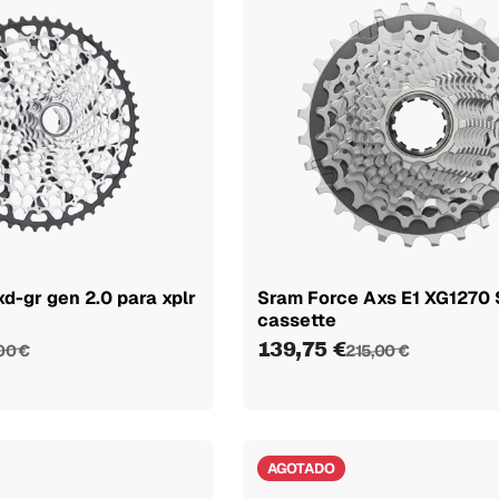
d-gr gen 2.0 para xplr
Sram Force Axs E1 XG1270 
cassette
139,75 €
00 €
215,00 €
AGOTADO