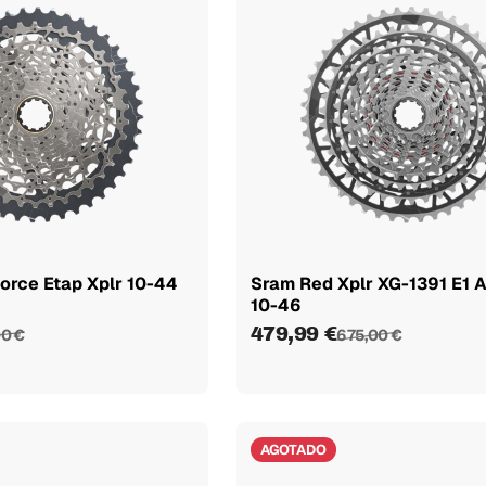
orce Etap Xplr 10-44
Sram Red Xplr XG-1391 E1 
10-46
479,99 €
00 €
675,00 €
AGOTADO