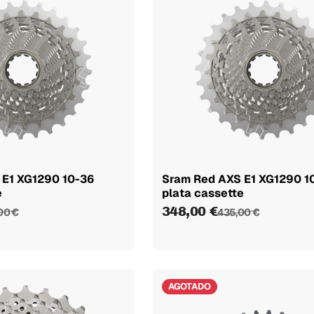
 E1 XG1290 10-36
Sram Red AXS E1 XG1290 1
e
plata cassette
348,00 €
00 €
435,00 €
AGOTADO