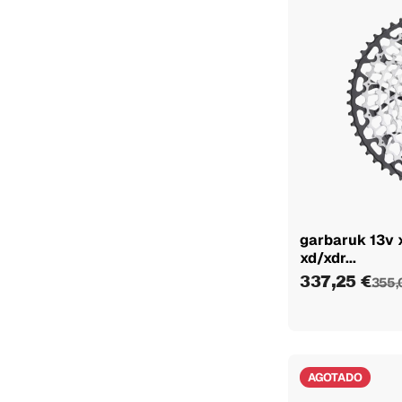
garbaruk 13v x
xd/xdr...
337,25 €
355,
AGOTADO