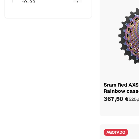
10-33
1
10-36
1
11-34
2
10/28
1
10/30
1
10/33
1
10/36
1
Sram Red AXS
Rainbow cass
367,50 €
525,
AGOTADO