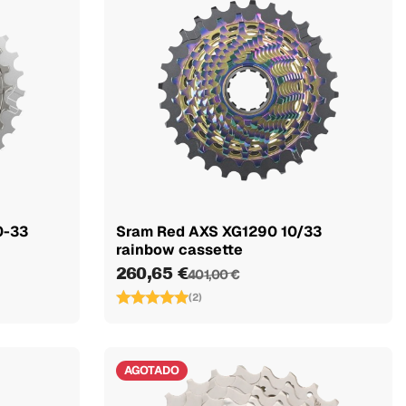
0-33
Sram Red AXS XG1290 10/33
rainbow cassette
260,65 €
401,00 €
(2)
AGOTADO