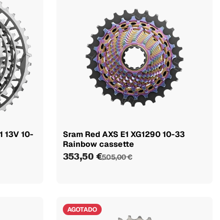
1 13V 10-
Sram Red AXS E1 XG1290 10-33
Rainbow cassette
353,50 €
505,00 €
AGOTADO