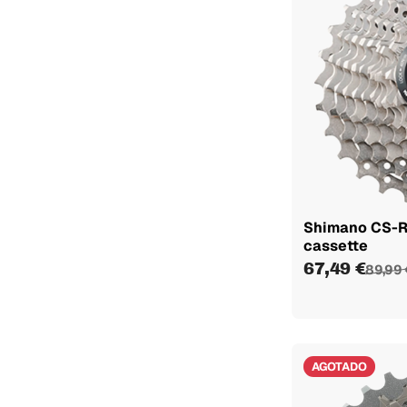
Shimano CS-R
cassette
67,49 €
89,99 
AGOTADO