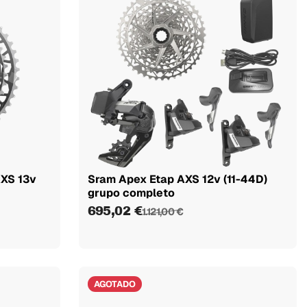
AXS 13v
Sram Apex Etap AXS 12v (11-44D)
grupo completo
695,02 €
1.121,00 €
AGOTADO