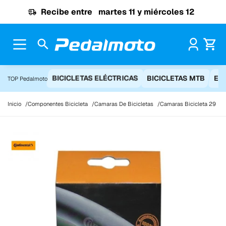
Ir al contenido
Recibe entre
martes 11 y miércoles 12
Pr
BICICLETAS ELÉCTRICAS
BICICLETAS MTB
EQ
TOP Pedalmoto
Inicio
Componentes Bicicleta
Camaras De Bicicletas
Camaras Bicicleta 29
C