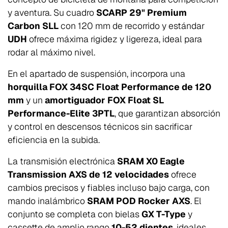
y aventura. Su cuadro
SCARP 29" Premium
Carbon SLL
con 120 mm de recorrido y estándar
UDH
ofrece máxima rigidez y ligereza, ideal para
rodar al máximo nivel.
En el apartado de suspensión, incorpora una
horquilla FOX 34SC Float Performance de 120
mm
y un
amortiguador FOX Float SL
Performance-Elite 3PTL
, que garantizan absorción
y control en descensos técnicos sin sacrificar
eficiencia en la subida.
La transmisión electrónica
SRAM X0 Eagle
Transmission AXS de 12 velocidades
ofrece
cambios precisos y fiables incluso bajo carga, con
mando inalámbrico
SRAM POD Rocker AXS
. El
conjunto se completa con bielas
GX T-Type
y
cassette de amplio rango
10-52 dientes
, ideales