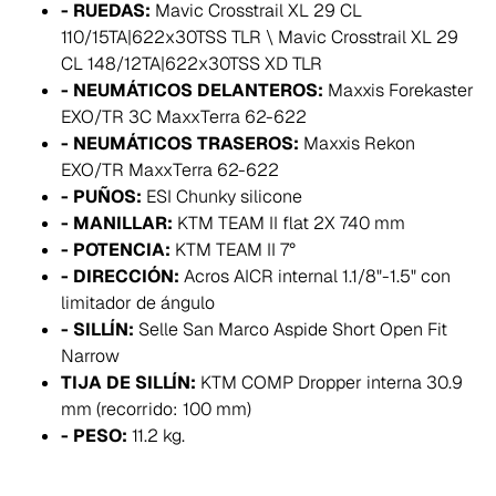
- RUEDAS:
Mavic Crosstrail XL 29 CL
110/15TA|622x30TSS TLR \ Mavic Crosstrail XL 29
CL 148/12TA|622x30TSS XD TLR
- NEUMÁTICOS DELANTEROS:
Maxxis Forekaster
EXO/TR 3C MaxxTerra 62-622
- NEUMÁTICOS TRASEROS:
Maxxis Rekon
EXO/TR MaxxTerra 62-622
- PUÑOS:
ESI Chunky silicone
- MANILLAR:
KTM TEAM II flat 2X 740 mm
- POTENCIA:
KTM TEAM II 7°
- DIRECCIÓN:
Acros AICR internal 1.1/8"-1.5" con
limitador de ángulo
- SILLÍN:
Selle San Marco Aspide Short Open Fit
Narrow
TIJA DE SILLÍN:
KTM COMP Dropper interna 30.9
mm (recorrido: 100 mm)
- PESO:
11.2 kg.