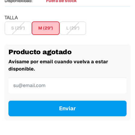
Disponibilidad:
Fuera de stock
TALLA
S (29")
M (29")
L (29")
Producto agotado
Avísame por email cuando vuelva a estar
disponible.
Enviar