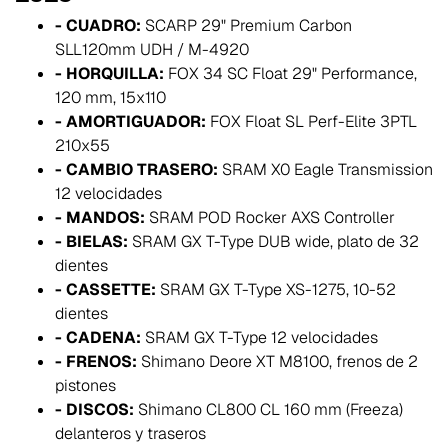
- CUADRO:
SCARP 29" Premium Carbon
SLL120mm UDH / M-4920
- HORQUILLA:
FOX 34 SC Float 29" Performance,
120 mm, 15x110
- AMORTIGUADOR:
FOX Float SL Perf-Elite 3PTL
210x55
- CAMBIO TRASERO:
SRAM X0 Eagle Transmission
12 velocidades
- MANDOS:
SRAM POD Rocker AXS Controller
- BIELAS:
SRAM GX T-Type DUB wide, plato de 32
dientes
- CASSETTE:
SRAM GX T-Type XS-1275, 10-52
dientes
- CADENA:
SRAM GX T-Type 12 velocidades
- FRENOS:
Shimano Deore XT M8100, frenos de 2
pistones
- DISCOS:
Shimano CL800 CL 160 mm (Freeza)
delanteros y traseros