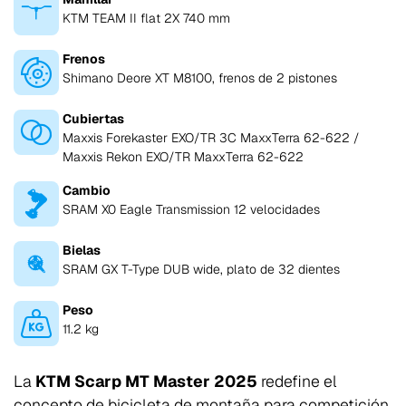
KTM TEAM II flat 2X 740 mm
Frenos
Shimano Deore XT M8100, frenos de 2 pistones
Cubiertas
Maxxis Forekaster EXO/TR 3C MaxxTerra 62-622 /
Maxxis Rekon EXO/TR MaxxTerra 62-622
Cambio
SRAM X0 Eagle Transmission 12 velocidades
Bielas
SRAM GX T-Type DUB wide, plato de 32 dientes
Peso
11.2 kg
La
KTM Scarp MT Master 2025
redefine el
concepto de bicicleta de montaña para competición