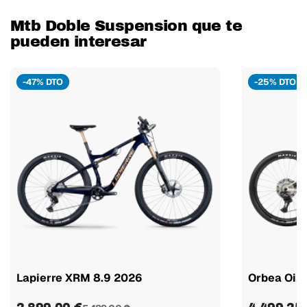
Mtb Doble Suspension que te
pueden interesar
-47% DTO
-25% DTO
Lapierre XRM 8.9 2026
Orbea Oiz