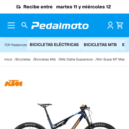
Ir al contenido
Recibe entre
martes 11 y miércoles 12
Pr
BICICLETAS ELÉCTRICAS
BICICLETAS MTB
EQ
TOP Pedalmoto
Inicio
Bicicletas
Bicicletas Mtb
Mtb Doble Suspension
Ktm Scarp MT Maste