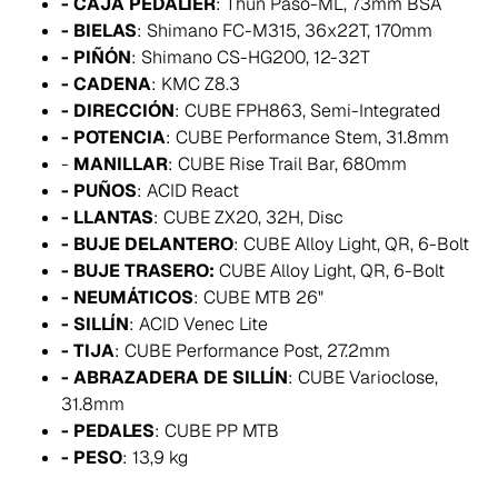
- CAJA PEDALIER
: Thun Paso-ML, 73mm BSA
- BIELAS
: Shimano FC-M315, 36x22T, 170mm
- PIÑÓN
: Shimano CS-HG200, 12-32T
- CADENA
: KMC Z8.3
- DIRECCIÓN
: CUBE FPH863, Semi-Integrated
- POTENCIA
: CUBE Performance Stem, 31.8mm
-
MANILLAR
: CUBE Rise Trail Bar, 680mm
- PUÑOS
: ACID React
- LLANTAS
: CUBE ZX20, 32H, Disc
- BUJE DELANTERO
: CUBE Alloy Light, QR, 6-Bolt
- BUJE TRASERO:
CUBE Alloy Light, QR, 6-Bolt
- NEUMÁTICOS
: CUBE MTB 26"
- SILLÍN
: ACID Venec Lite
- TIJA
: CUBE Performance Post, 27.2mm
- ABRAZADERA DE SILLÍN
: CUBE Varioclose,
31.8mm
- PEDALES
: CUBE PP MTB
- PESO
: 13,9 kg