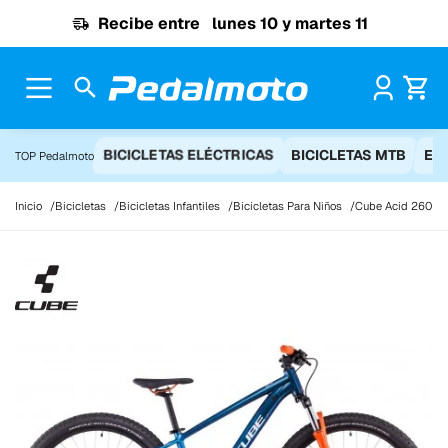
Ir al contenido
Recibe entre
lunes 10 y martes 11
Pr
BICICLETAS ELÉCTRICAS
BICICLETAS MTB
EQ
TOP Pedalmoto
Inicio
Bicicletas
Bicicletas Infantiles
Bicicletas Para Niños
Cube Acid 260 D