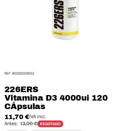
REF: #0000029552
226ERS
Vitamina D3 4000ui 120
CÁpsulas
11,70 €
IVA incl.
Antes:
13,00 €
ESGOTADO