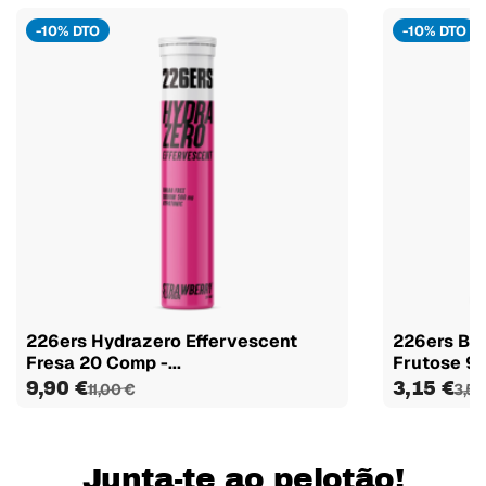
-10% DTO
-10% DTO
226ers Hydrazero Effervescent
226ers Beb
Fresa 20 Comp -...
Frutose 90
9,90 €
3,15 €
11,00 €
3,50
Junta-te ao pelotão!