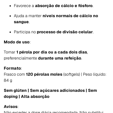
Favorece a
absorção de cálcio e fósforo
.
Ajuda a manter
níveis normais de cálcio no
sangue
.
Participa no
processo de divisão celular
.
Modo de uso
:
Tomar
1 pérola por dia ou a cada dois dias
,
preferencialmente
durante uma refeição
.
Formato
:
Frasco com
120 pérolas moles
(softgels) | Peso líquido:
84 g
Sem glúten | Sem açúcares adicionados | Sem
doping | Alta absorção
Avisos
:
Não exceder a dose diária recomendada. Não substitui