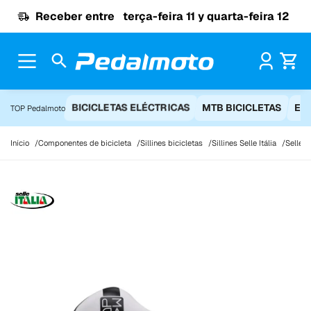
Ir para o conteúdo
Receber entre
terça-feira 11 y quarta-feira 12
Pr
BICICLETAS ELÉCTRICAS
MTB BICICLETAS
EQ
TOP Pedalmoto
Início
Componentes de bicicleta
Sillines bicicletas
Sillines Selle Itália
Selle I