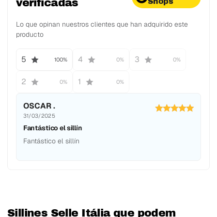
verificadas
Shops
Lo que opinan nuestros clientes que han adquirido este
producto
5
4
3
100%
0%
0%
2
1
0%
0%
OSCAR .
31/03/2025
Fantástico el sillín
Fantástico el sillín
Sillines Selle Itália que podem