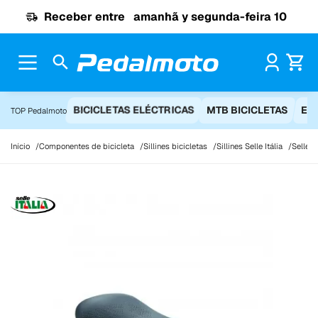
Ir para o conteúdo
Receber entre
amanhã y segunda-feira 10
Pr
BICICLETAS ELÉCTRICAS
MTB BICICLETAS
EQ
TOP Pedalmoto
Início
Componentes de bicicleta
Sillines bicicletas
Sillines Selle Itália
Selle I