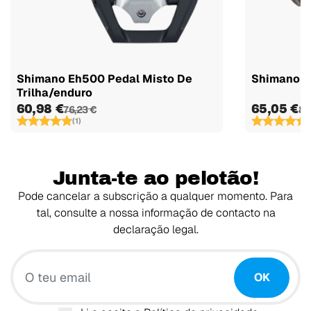
Shimano Eh500 Pedal Misto De
Shimano M
Trilha/enduro
60,98 €
65,05 €
76,23 €
81
(1)
(
Junta-te ao pelotão!
Pode cancelar a subscrição a qualquer momento. Para
tal, consulte a nossa informação de contacto na
declaração legal.
O teu email
OK