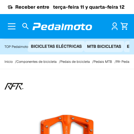
Ir para o conteúdo
Receber entre
terça-feira 11 y quarta-feira 12
Pr
BICICLETAS ELÉCTRICAS
MTB BICICLETAS
EQ
TOP Pedalmoto
Início
Componentes de bicicleta
Pedais de bicicleta
Pedais MTB
Rfr Pedals 