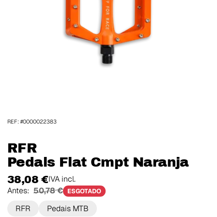
REF: #0000022383
RFR
Pedals Flat Cmpt Naranja
38,08 €
IVA incl.
Antes:
50,78 €
ESGOTADO
RFR
Pedais MTB