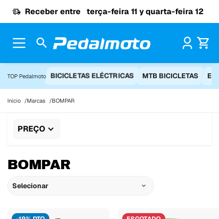
Ir para o conteúdo
Receber entre
terça-feira 11 y quarta-feira 12
Pr
BICICLETAS ELÉCTRICAS
MTB BICICLETAS
EQ
TOP Pedalmoto
Início
Marcas
BOMPAR
PREÇO
BOMPAR
Selecionar
-19% DTO
ESGOTADO