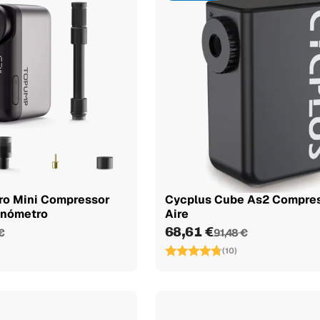
ro Mini Compressor
Cycplus Cube As2 Compre
anómetro
Aire
68,61 €
€
91,48 €
(10)