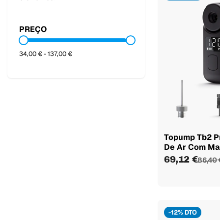
PREÇO
34,00 € - 137,00 €
Topump Tb2 P
De Ar Com M
69,12 €
86,40 
-12% DTO