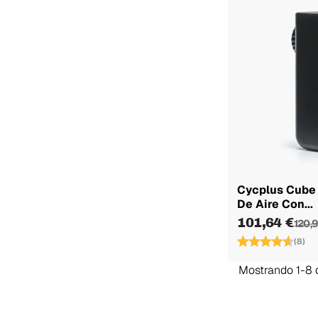
Cycplus Cube
De Aire Con...
101,64 €
120,9
(8)
Mostrando 1-8 d