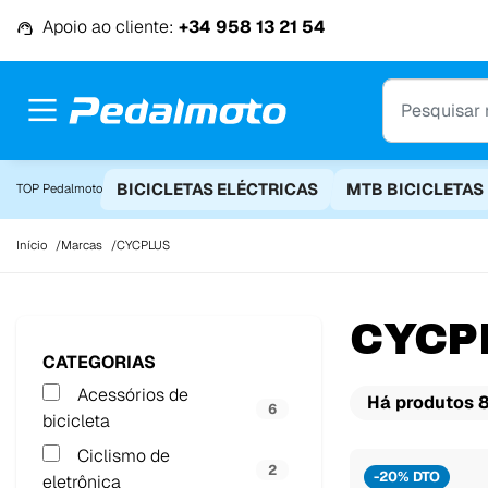
Ir para o conteúdo
Apoio ao cliente:
+34 958 13 21 54
BICICLETAS ELÉCTRICAS
MTB BICICLETAS
TOP Pedalmoto
Início
Marcas
CYCPLUS
CYCP
CATEGORIAS
Acessórios de
Há produtos 8
6
bicicleta
Ciclismo de
2
-20% DTO
eletrônica