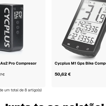
 As2 Pro Compresor
Cycplus M1 Gps Bike Comp
50,62 €
7 €
e um total de 8 artigo(s)