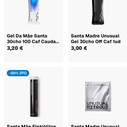
Gel Da Mãe Santa
Santa Madre Unusual
30cho 100 Caf Cauda
Gel 30cho Off Caf 1ud
1ud X 50ml
3,20 €
3,00 €
-20% DTO
Santa Mãe Eletrólitos
Santa Madre Unusual