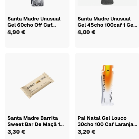
Santa Madre Unusual
Santa Madre Unusual
Gel 60cho Off Caf...
Gel 45cho 100caf 1 Gel
X 80g
4,90 €
4,00 €
Santa Madre Barrita
Pai Natal Gel Louco
Sweet Bar De Maçã 1
30cho 100 Caf Laranja
Unidade...
1ud X...
3,30 €
3,20 €