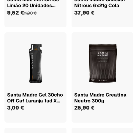
Limão 20 Unidades...
Nitrous 6x21g Cola
9,52 €
37,90 €
11,90 €
Santa Madre Gel 30cho
Santa Madre Creatina
Off Caf Laranja 1ud X
Neutro 300g
50ml
3,00 €
25,90 €