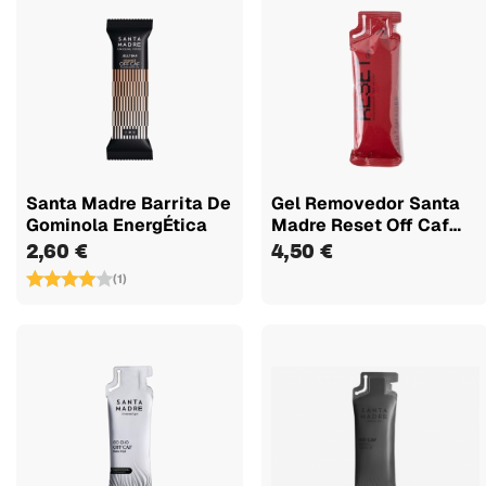
Santa Madre Barrita De
Gel Removedor Santa
Gominola EnergÉtica
Madre Reset Off Caf
Cherry...
2,60 €
4,50 €
(1)