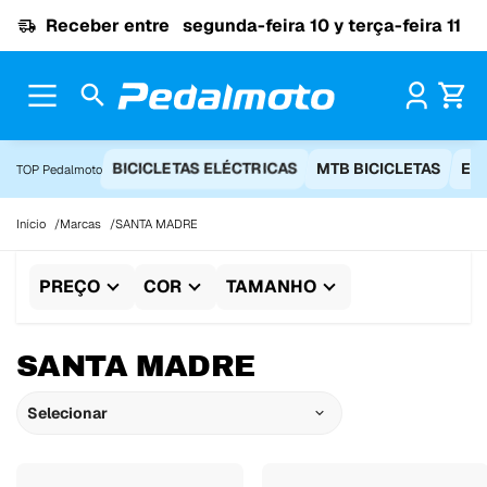
Ir para o conteúdo
Receber entre
segunda-feira 10 y terça-feira 11
Pr
BICICLETAS ELÉCTRICAS
MTB BICICLETAS
EQ
TOP Pedalmoto
Início
Marcas
SANTA MADRE
PREÇO
COR
TAMANHO
SANTA MADRE
Selecionar