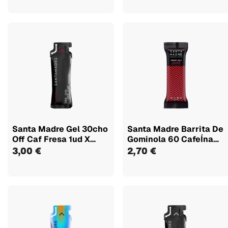
Santa Madre Gel 30cho
Santa Madre Barrita De
Off Caf Fresa 1ud X
Gominola 60 CafeÍna
50ml
1uds...
3,00 €
2,70 €