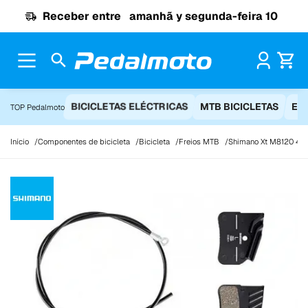
Ir para o conteúdo
Receber entre
amanhã y segunda-feira 10
Pr
BICICLETAS ELÉCTRICAS
MTB BICICLETAS
EQ
TOP Pedalmoto
Início
Componentes de bicicleta
Bicicleta
Freios MTB
Shimano Xt M8120 4 Pi