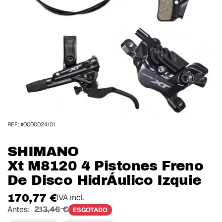
REF: #0000024101
SHIMANO
Xt M8120 4 Pistones Freno
De Disco HidrÁulico Izquie
170,77 €
IVA incl.
Antes:
213,46 €
ESGOTADO