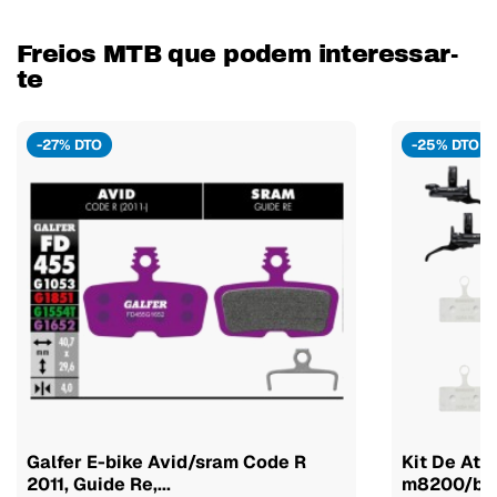
Freios MTB que podem interessar-
te
-27% DTO
-25% DTO
Galfer E-bike Avid/sram Code R
Kit De Atu
2011, Guide Re,...
m8200/br-