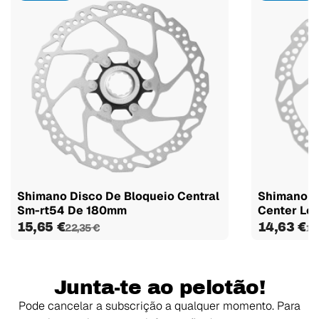
Shimano Disco De Bloqueio Central
Shimano D
Sm-rt54 De 180mm
Center Lo
15,65 €
14,63 €
22,35 €
18
Junta-te ao pelotão!
Pode cancelar a subscrição a qualquer momento. Para