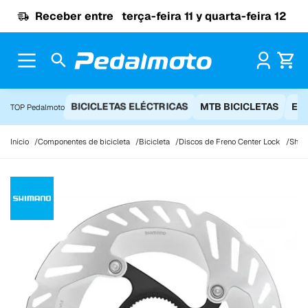
Ir para o conteúdo
Receber entre
terça-feira 11 y quarta-feira 12
Pr
BICICLETAS ELÉCTRICAS
MTB BICICLETAS
EQ
TOP Pedalmoto
Início
Componentes de bicicleta
Bicicleta
Discos de Freno Center Lock
Shim