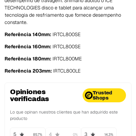
desempenho de travagem. Shimano adotou o ICE
TECHNOLOGIES disco e tablet para alcançar uma
tecnologia de resfriamento que fornece desempenho
constante.
Referência 140mm:
IRTCL800SE
Referência 160mm:
IRTCL800SE
Referência 180mm:
IRTCL800ME
Referência 203mm:
IRTCL800LE
Opiniones
Trusted
verificadas
Shops
Lo que opinan nuestros clientes que han adquirido este
producto
5
4
3
85.7%
0%
14.3%