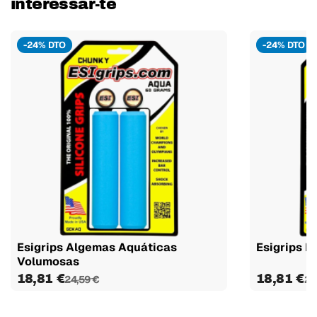
interessar-te
-24% DTO
-24% DTO
Esigrips Algemas Aquáticas
Esigrips P
Volumosas
18,81 €
18,81 €
24,59 €
24