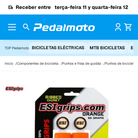
Ir para o conteúdo
Receber entre
terça-feira 11 y quarta-feira 12
Pr
BICICLETAS ELÉCTRICAS
MTB BICICLETAS
EQ
TOP Pedalmoto
Início
Componentes de bicicleta
Punhos e fitas de guidão
Punhos de bicicleta