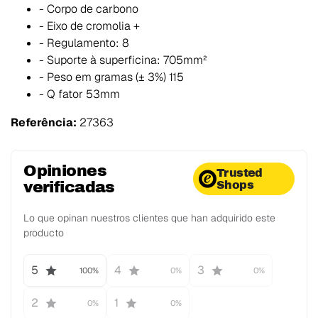
- Corpo de carbono
- Eixo de cromolia +
- Regulamento: 8
- Suporte à superficina: 705mm²
- Peso em gramas (± 3%) 115
- Q fator 53mm
Referência:
27363
Opiniones
Trusted
verificadas
Shops
Lo que opinan nuestros clientes que han adquirido este
producto
5
4
3
100%
0%
0%
2
1
0%
0%