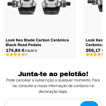
Look Keo Blade Carbon Cerâmica
Look Keo 
Black Road Pedals
Cerâmica B
174,84 €
256,17 €
218,55 €
(1)
(
Junta-te ao pelotão!
Pode cancelar a subscrição a qualquer momento. Para
tal, consulte a nossa informação de contacto na
declaração legal.
O teu email