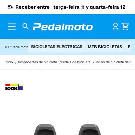
Ir para o conteúdo
Receber entre
terça-feira 11 y quarta-feira 12
Pr
BICICLETAS ELÉCTRICAS
MTB BICICLETAS
EQ
TOP Pedalmoto
Início
Componentes de bicicleta
Pedais de bicicleta
Pedais de bicicleta de es