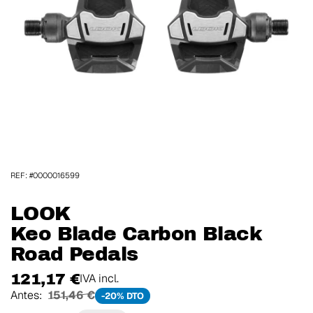
REF: #0000016599
LOOK
Keo Blade Carbon Black
Road Pedals
121,17 €
IVA incl.
Antes:
151,46 €
-20% DTO