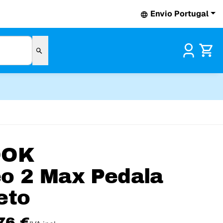
Envio Portugal
Pr
OOK
o 2 Max Pedala
eto
76 €