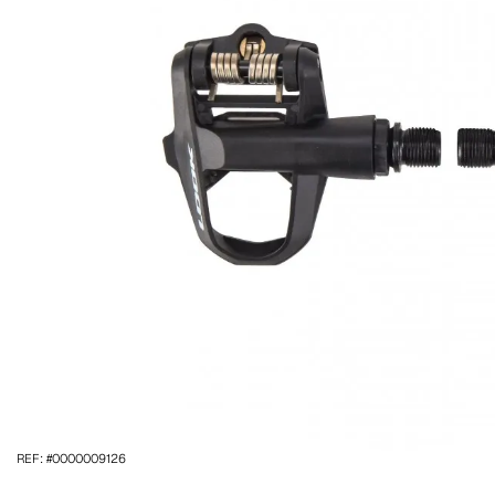
REF: #0000009126