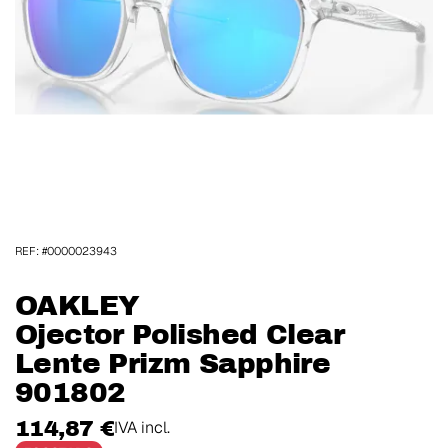
REF: #0000023943
OAKLEY
Ojector Polished Clear
Lente Prizm Sapphire
901802
114,87 €
IVA incl.