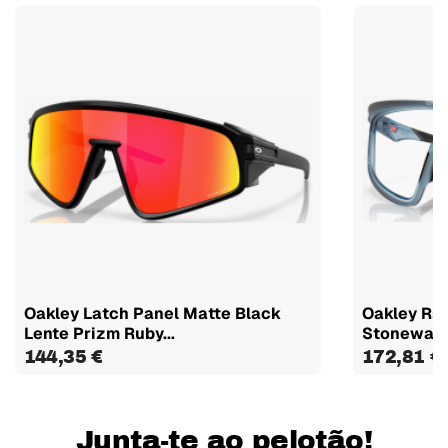
Oakley Latch Panel Matte Black
Oakley Rsl
Lente Prizm Ruby...
Stonewash 
144,35 €
172,81 €
Junta-te ao pelotão!