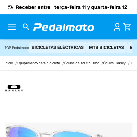
Ir para o conteúdo
Receber entre
terça-feira 11 y quarta-feira 12
Pr
BICICLETAS ELÉCTRICAS
MTB BICICLETAS
EQ
TOP Pedalmoto
Início
Equipamento para bicicleta
Óculos de sol ciclismo
Óculos Oakley
Oakl