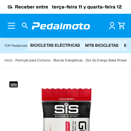
Ir para o conteúdo
Receber entre
terça-feira 11 y quarta-feira 12
Pr
BICICLETAS ELÉCTRICAS
MTB BICICLETAS
EQ
TOP Pedalmoto
Início
Nutrição para Ciclismo
Barras Energéticas
Sis Go Energy Bake Strawber