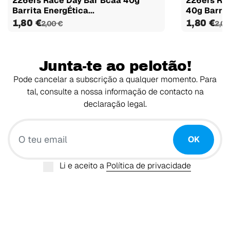
226ers Race Day Bar Bcaa 40g
226ers Ra
Barrita EnergÉtica...
40g Barrita
1,80 €
1,80 €
2,00 €
2,00
Junta-te ao pelotão!
Pode cancelar a subscrição a qualquer momento. Para
tal, consulte a nossa informação de contacto na
declaração legal.
O teu email
OK
Li e aceito a
Política de privacidade