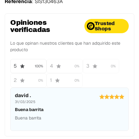
Referência
:
SIS130463A
Opiniones
Trusted
verificadas
Shops
Lo que opinan nuestros clientes que han adquirido este
producto
5
4
3
100%
0%
0%
2
1
0%
0%
david .
31/03/2025
Buena barrita
Buena barrita