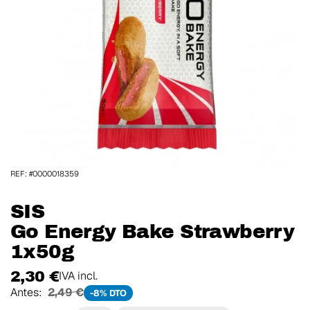
REF: #0000018359
SIS
Go Energy Bake Strawberry
1x50g
2,30 €
IVA incl.
Antes:
2,49 €
-8% DTO